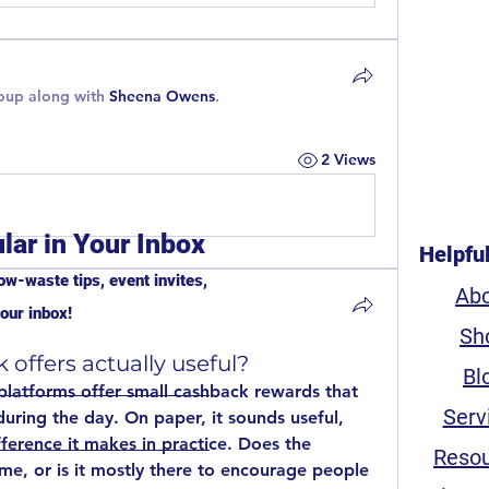
roup along with
Sheena Owens
.
2 Views
lar in Your Inbox
Helpfu
ow-waste tips, event invites,
Ab
our inbox!
Sh
 offers actually useful?
Bl
platforms offer small cashback rewards that 
Serv
uring the day. On paper, it sounds useful, 
erence it makes in practice. Does the 
Reso
me, or is it mostly there to encourage people 