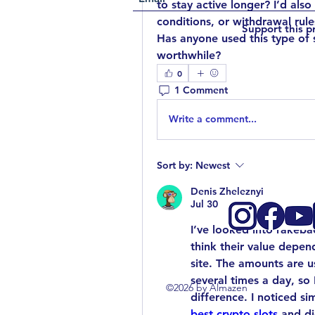
to stay active longer? I’d also
conditions, or withdrawal rule
Support this p
Has anyone used this type of s
worthwhile?
0
1 Comment
Write a comment...
Sort by:
Newest
Denis Zheleznyi
Jul 30
I’ve looked into rakeba
think their value depe
site. The amounts are u
several times a day, so
©2026 by Almazen
best crypto slots
 and di