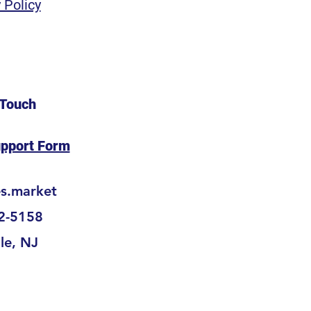
 Policy
 Touch
upport Form
es.market
2-5158
lle, NJ