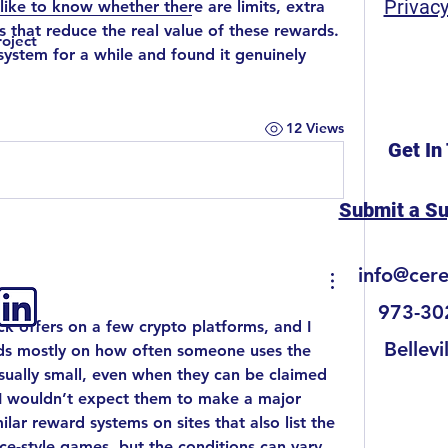
Privacy
 like to know whether there are limits, extra 
s that reduce the real value of these rewards. 
roject
ystem for a while and found it genuinely 
12 Views
Get In
Submit a S
info@cer
973-30
ck offers on a few crypto platforms, and I 
Bellevi
nds mostly on how often someone uses the 
sually small, even when they can be claimed 
 I wouldn’t expect them to make a major 
difference. I noticed similar reward systems on sites that also list the 
ce-style games, but the conditions can vary 