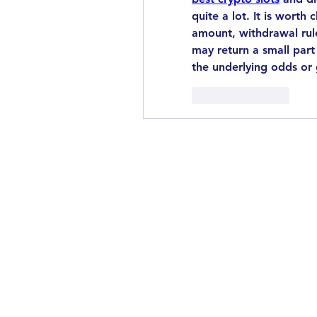
quite a lot. It is wort
amount, withdrawal rule
may return a small part
the underlying odds or 
Like
Reply