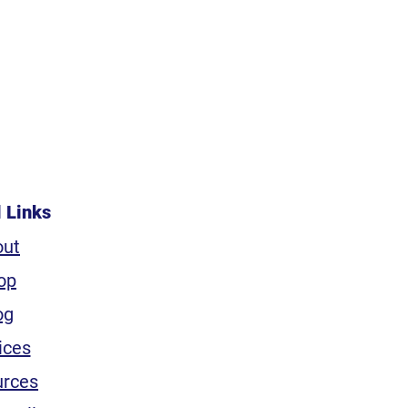
l Links
out
op
og
ices
urces