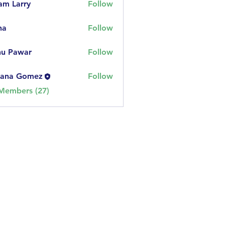
am Larry
Follow
na
Follow
nu Pawar
Follow
iana Gomez
Follow
 Gomez
 Members (27)