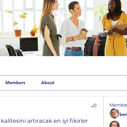
Members
About
Membe
be
alitesini artıracak en iyi fikirler