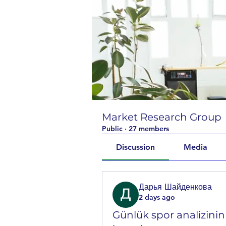
Market Research Group
Public
·
27 members
Discussion
Media
Дарья Шайденкова
2 days ago
Günlük spor analizinin k