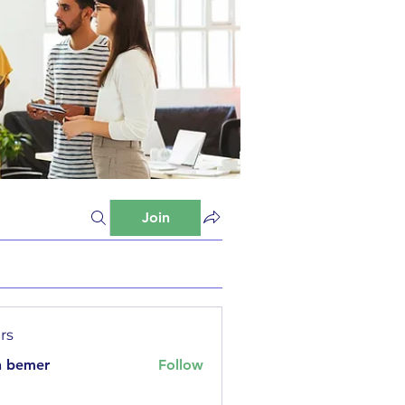
Join
rs
n bemer
Follow