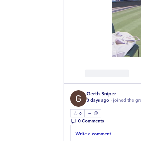
Like
Reply
Gerth Sniper
3 days ago
·
joined the gr
0
0 Comments
Write a comment...