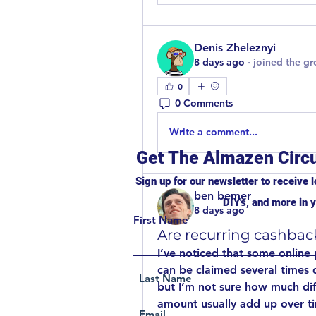
Denis Zheleznyi
8 days ago
·
joined the g
0
0 Comments
Write a comment...
Get The Almazen Circu
Sign up for our newsletter to receive l
ben bemer
DIY's, and more in y
8 days ago
First Name
Are recurring cashback
I’ve noticed that some online 
can be claimed several times d
but I’m not sure how much diff
amount usually add up over ti