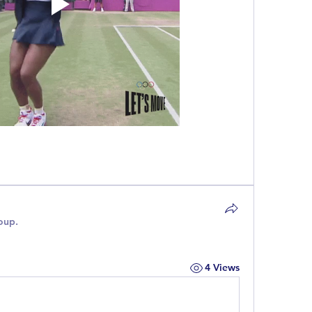
oup.
4 Views